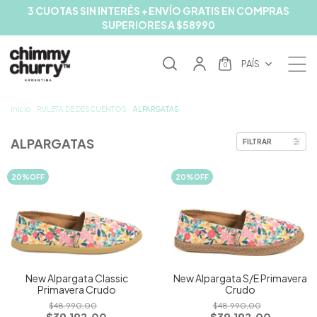
3 CUOTAS SIN INTERÉS + ENVÍO GRATIS EN COMPRAS
SUPERIORES A $58990
PAÍS
0
Inicio
RULETA DE DESCUENTOS
ALPARGATAS
.
.
ALPARGATAS
FILTRAR
20
%
OFF
20
%
OFF
New Alpargata Classic
New Alpargata S/E Primavera
Primavera Crudo
Crudo
$48.990,00
$48.990,00
$39.192,00
$39.192,00