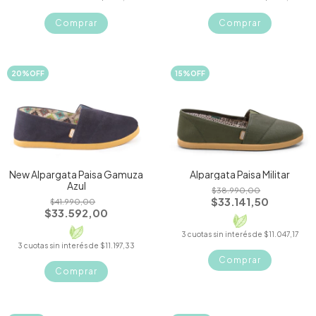
Comprar
Comprar
20
%
OFF
15
%
OFF
New Alpargata Paisa Gamuza
Alpargata Paisa Militar
Azul
$38.990,00
$33.141,50
$41.990,00
$33.592,00
3
cuotas sin interés de
$11.047,17
3
cuotas sin interés de
$11.197,33
Comprar
Comprar