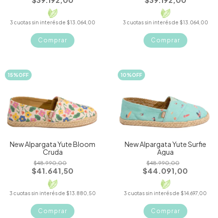
3
cuotas sin interés de
$13.064,00
3
cuotas sin interés de
$13.064,00
Comprar
Comprar
15
%
OFF
10
%
OFF
New Alpargata Yute Bloom
New Alpargata Yute Surfie
Cruda
Agua
$48.990,00
$48.990,00
$41.641,50
$44.091,00
3
cuotas sin interés de
$13.880,50
3
cuotas sin interés de
$14.697,00
Comprar
Comprar