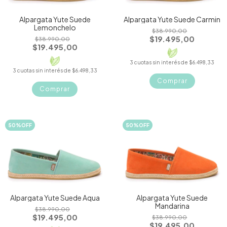
Alpargata Yute Suede
Alpargata Yute Suede Carmin
Lemonchelo
$38.990,00
$19.495,00
$38.990,00
$19.495,00
3
cuotas sin interés de
$6.498,33
3
cuotas sin interés de
$6.498,33
Comprar
Comprar
50
%
OFF
50
%
OFF
Alpargata Yute Suede Aqua
Alpargata Yute Suede
Mandarina
$38.990,00
$19.495,00
$38.990,00
$19.495,00