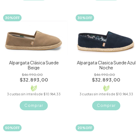
30
%
OFF
30
%
OFF
Alpargata Clásica Suede
Alpargata Clasica Suede Azul
Beige
Noche
$46.990,00
$46.990,00
$32.893,00
$32.893,00
3
cuotas sin interés de
$10.964,33
3
cuotas sin interés de
$10.964,33
Comprar
Comprar
50
%
OFF
20
%
OFF