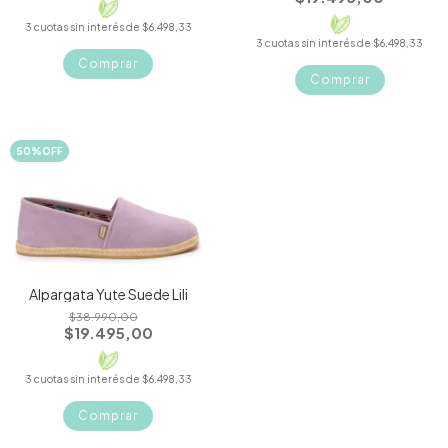
3
cuotas sin interés de
$6.498,33
3
cuotas sin interés de
$6.498,33
Comprar
Comprar
50
%
OFF
Alpargata Yute Suede Lili
$38.990,00
$19.495,00
3
cuotas sin interés de
$6.498,33
Comprar