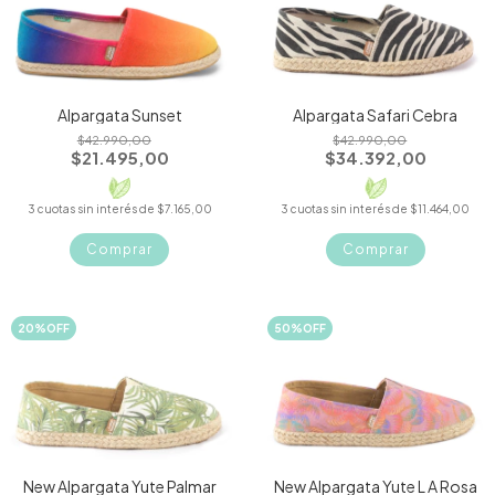
Alpargata Sunset
Alpargata Safari Cebra
$42.990,00
$42.990,00
$21.495,00
$34.392,00
3
cuotas sin interés de
$7.165,00
3
cuotas sin interés de
$11.464,00
Comprar
Comprar
20
%
OFF
50
%
OFF
New Alpargata Yute Palmar
New Alpargata Yute L A Rosa