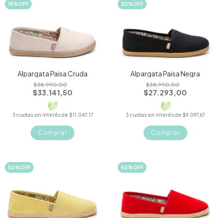
15
%
OFF
30
%
OFF
Alpargata Paisa Cruda
Alpargata Paisa Negra
$38.990,00
$38.990,00
$33.141,50
$27.293,00
3
cuotas sin interés de
$11.047,17
3
cuotas sin interés de
$9.097,67
Comprar
Comprar
50
%
OFF
50
%
OFF