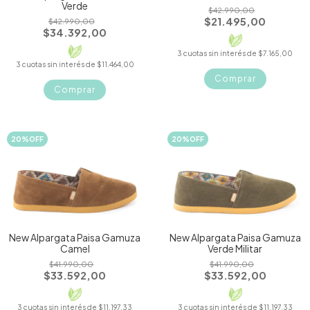
Verde
$42.990,00
$21.495,00
$42.990,00
$34.392,00
3
cuotas sin interés de
$7.165,00
3
cuotas sin interés de
$11.464,00
Comprar
Comprar
20
%
OFF
20
%
OFF
New Alpargata Paisa Gamuza
New Alpargata Paisa Gamuza
Camel
Verde Militar
$41.990,00
$41.990,00
$33.592,00
$33.592,00
3
cuotas sin interés de
$11.197,33
3
cuotas sin interés de
$11.197,33