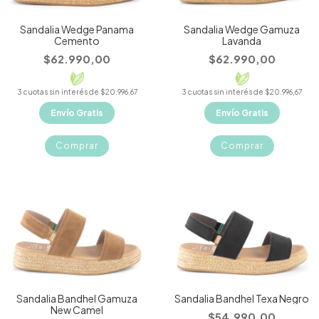
Sandalia Wedge Panama
Sandalia Wedge Gamuza
Cemento
Lavanda
$62.990,00
$62.990,00
3
cuotas sin interés de
$20.996,67
3
cuotas sin interés de
$20.996,67
Envío Gratis
Envío Gratis
Comprar
Comprar
Sandalia Bandhel Gamuza
Sandalia Bandhel Texa Negro
New Camel
$54.990,00