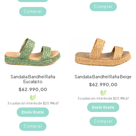
Comprar
Comprar
Sandalia Bandhel Rafia
Sandalia Bandhel Rafia Beige
Eucalipto
$62.990,00
$62.990,00
3
cuotas sin interés de
$20.996,67
3
cuotas sin interés de
$20.996,67
Envío Gratis
Envío Gratis
Comprar
Comprar